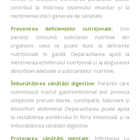
contribui la întărirea sistemului imunitar și la
menținerea stării generale de sănătate.
Prevenirea deficiențelor nutriționale:
Unii
paraziți consumă substanțe nutritive din
organism, ceea ce poate duce la deficiențe
nutriționale în gazdă. Deparazitarea ajută la
menținerea echilibrului nutrițional și la asigurarea
absorbției adecvate a substanțelor nutritive.
Îmbunătățirea sănătății digestive:
Paraziții care
colonizează tractul gastrointestinal pot provoca
simptome precum diaree, constipație, balonare și
disconfort abdominal. Deparazitarea poate ajuta
la restabilirea echilibrului în flora intestinală și la
îmbunătățirea sănătății digestive.
Protejarea sănătății mentale:
Infestarea cu