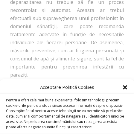
deparazitarea nu trebuie să fie un proces
necontrolat și automat. Aceasta ar trebui
efectuată sub supravegherea unui profesionist în
domeniul sănătății, care poate recomanda
tratamente adecvate în funcție de necesitățile
individuale ale fiecărei persoane. De asemenea,
măsurile preventive, cum ar fi igiena personală și
consumul de apă și alimente sigure, sunt la fel de
importante pentru prevenirea infestării cu
paraziți.
Acceptare Politică Cookies
/
Pentru a oferi cele mai bune experiențe, folosim tehnologii precum
NOVEMBER 28, 2023
BY
ADMIN
cookie-urile pentru a stoca și/sau accesa informații despre dispozitiv.
Consimțământul pentru aceste tehnologii ne va permite să prelucrăm
date, cum ar fi comportamentul de navigare sau identificatori unici pe
acest site. Nepreluarea consimțământului sau retragerea acestuia
poate afecta negativ anumite funcții și caracteristici.