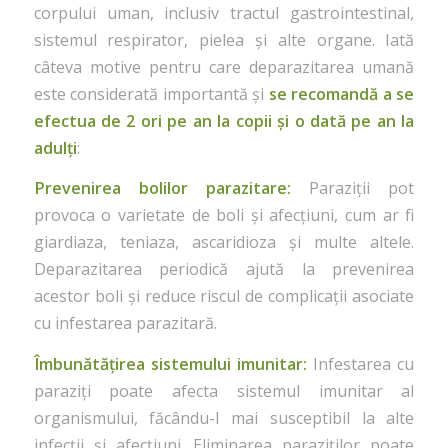
corpului uman, inclusiv tractul gastrointestinal,
sistemul respirator, pielea și alte organe. Iată
câteva motive pentru care deparazitarea umană
este considerată importantă și
se recomandă a se
efectua de 2 ori pe an la copii și o dată pe an la
adulți
:
Prevenirea bolilor parazitare:
Paraziții pot
provoca o varietate de boli și afecțiuni, cum ar fi
giardiaza, teniaza, ascaridioza și multe altele.
Deparazitarea periodică ajută la prevenirea
acestor boli și reduce riscul de complicații asociate
cu infestarea parazitară.
Îmbunătățirea sistemului imunitar:
Infestarea cu
paraziți poate afecta sistemul imunitar al
organismului, făcându-l mai susceptibil la alte
infecții și afecțiuni. Eliminarea paraziților poate