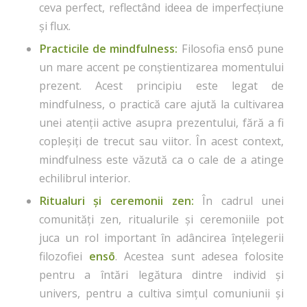
ceva perfect, reflectând ideea de imperfecțiune
și flux.
Practicile de mindfulness:
Filosofia ensō pune
un mare accent pe conștientizarea momentului
prezent. Acest principiu este legat de
mindfulness, o practică care ajută la cultivarea
unei atenții active asupra prezentului, fără a fi
copleșiți de trecut sau viitor. În acest context,
mindfulness este văzută ca o cale de a atinge
echilibrul interior.
Ritualuri și ceremonii zen:
În cadrul unei
comunități zen, ritualurile și ceremoniile pot
juca un rol important în adâncirea înțelegerii
filozofiei
ensō
. Acestea sunt adesea folosite
pentru a întări legătura dintre individ și
univers, pentru a cultiva simțul comuniunii și