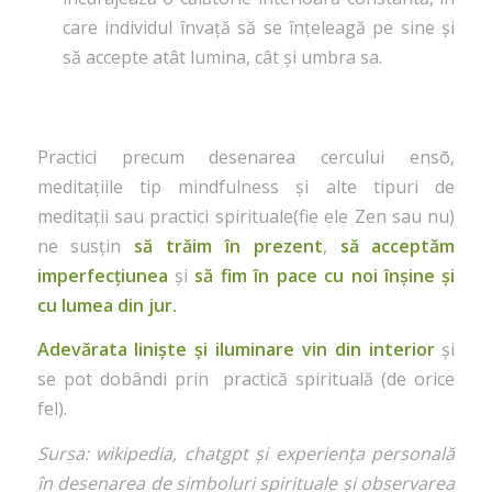
care individul învață să se înțeleagă pe sine și
să accepte atât lumina, cât și umbra sa.
Practici precum desenarea cercului ensō,
meditațiile tip mindfulness și alte tipuri de
meditații sau practici spirituale(fie ele Zen sau nu)
ne susțin
să trăim în prezent
,
să acceptăm
imperfecțiunea
și
să fim în pace cu noi înșine și
cu lumea din jur.
Adevărata liniște și iluminare vin din interior
și
se pot dobândi prin practică spirituală (de orice
fel).
Sursa: wikipedia, chatgpt și experiența personală
în desenarea de simboluri spirituale și observarea