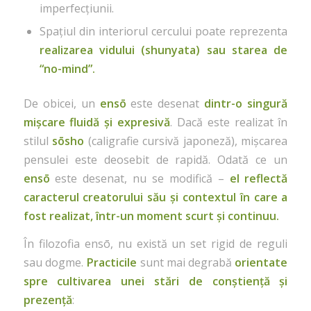
imperfecțiunii.
Spațiul din interiorul cercului poate reprezenta
realizarea vidului (shunyata) sau starea de
“no-mind”.
De obicei, un
ensō
este desenat
dintr-o singură
mișcare fluidă și expresivă
. Dacă este realizat în
stilul
sōsho
(caligrafie cursivă japoneză), mișcarea
pensulei este deosebit de rapidă. Odată ce un
ensō
este desenat, nu se modifică –
el reflectă
caracterul creatorului său și contextul în care a
fost realizat, într-un moment scurt și continuu.
În filozofia ensō, nu există un set rigid de reguli
sau dogme.
Practicile
sunt mai degrabă
orientate
spre cultivarea unei stări de conștiență și
prezență
: