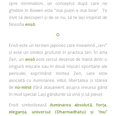
spre minimalism, iar conceptul după care ne
ghidăm în Bowen este “mai puțin e mai bine”. Te
invit să descoperi și de ce nu, să te lași inspirat de
filosofia
ensō.
Ο
Ensō este un termen japonez care înseamnă „cerc”
și este un simbol profund în practica zen. În arta
Zen, un
ensō
este cercul desenat de mână dintr-o
singură mișcare sau în două mișcări spontane ale
pensulei, exprimând mintea Zen, care este
asociată cu iluminarea, vidul, libertatea și starea
de
no-mind
(fără atașament asupra vreunui gând
în mod special. Lași gândurile să vină și să plece).
Ensō simbolizează
iluminarea absolută, forța,
eleganța, universul (Dharmadhatu) și “mu”