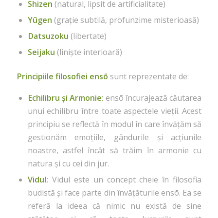
Shizen
(natural, lipsit de artificialitate)
Yūgen
(grație subtilă, profunzime misterioasă)
Datsuzoku
(libertate)
Seijaku
(liniște interioară)
Principiile filosofiei ensō
sunt reprezentate de:
Echilibru și Armonie:
ensō încurajează căutarea
unui echilibru între toate aspectele vieții. Acest
principiu se reflectă în modul în care învățăm să
gestionăm emoțiile, gândurile și acțiunile
noastre, astfel încât să trăim în armonie cu
natura și cu cei din jur.
Vidul:
Vidul este un concept cheie în filosofia
budistă și face parte din învățăturile ensō. Ea se
referă la ideea că nimic nu există de sine