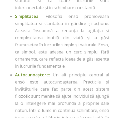
stătător și că toate lucrurile sunt
interconectate și în schimbare constantă.
Simplitatea:
Filosofia ensō promovează
simplitatea și claritatea în gândire și acțiune.
Aceasta înseamnă a renunța la agitația și
complexitatea inutilă din viață și a găsi
frumusețea în lucrurile simple și naturale. Enso,
ca simbol, este adesea un cerc simplu, fără
ornamente, care reflectă ideea de a găsi esența
în lucrurile fundamentale.
Autocunoaștere:
Un alt principiu central al
ensō este autocunoașterea. Practicile și
învățăturile care fac parte din acest sistem
filozofic sunt menite să ajute individul să ajungă
la o înțelegere mai profundă a propriei sale
naturi. Într-o lume în continuă schimbare, ensō
încurajează o călătorie interioară constantă, în