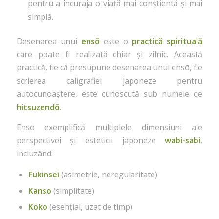
pentru a încuraja o viață mai conștientă și mai
simplă.
Desenarea unui
ensō
este o
practică spirituală
care poate fi realizată chiar și zilnic. Această
practică, fie că presupune desenarea unui ensō, fie
scrierea caligrafiei japoneze pentru
autocunoaștere, este cunoscută sub numele de
hitsuzendō
.
Ensō exemplifică multiplele dimensiuni ale
perspectivei și esteticii japoneze
wabi-sabi
,
incluzând:
Fukinsei
(asimetrie, neregularitate)
Kanso
(simplitate)
Koko
(esențial, uzat de timp)