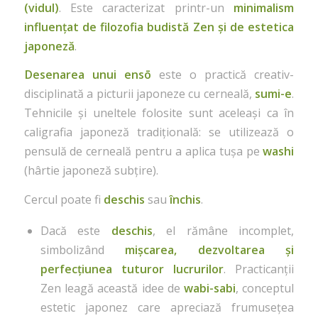
(vidul)
. Este caracterizat printr-un
minimalism
influențat de filozofia budistă Zen și de estetica
japoneză
.
Desenarea unui
ensō
este o practică creativ-
disciplinată a picturii japoneze cu cerneală,
sumi-e
.
Tehnicile și uneltele folosite sunt aceleași ca în
caligrafia japoneză tradițională: se utilizează o
pensulă de cerneală pentru a aplica tușa pe
washi
(hârtie japoneză subțire).
Cercul poate fi
deschis
sau
închis
.
Dacă este
deschis
, el rămâne incomplet,
simbolizând
mișcarea, dezvoltarea și
perfecțiunea tuturor lucrurilor
. Practicanții
Zen leagă această idee de
wabi-sabi
, conceptul
estetic japonez care apreciază frumusețea