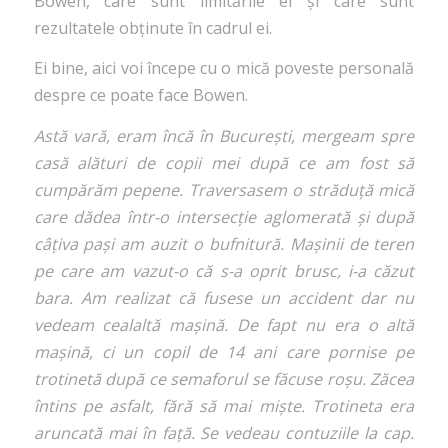
Bowen, care sunt limitările ei și care sunt
rezultatele obținute în cadrul ei.
Ei bine, aici voi începe cu o mică poveste personală
despre ce poate face Bowen.
Astă vară, eram încă în București, mergeam spre
casă alături de copii mei după ce am fost să
cumpărăm pepene. Traversasem o străduță mică
care dădea într-o intersecție aglomerată și după
câțiva pași am auzit o bufnitură. Mașinii de teren
pe care am vazut-o că s-a oprit brusc, i-a căzut
bara. Am realizat că fusese un accident dar nu
vedeam cealaltă mașină. De fapt nu era o altă
mașină, ci un copil de 14 ani care pornise pe
trotinetă după ce semaforul se făcuse roșu. Zăcea
întins pe asfalt, fără să mai miște. Trotineta era
aruncată mai în față. Se vedeau contuziile la cap.