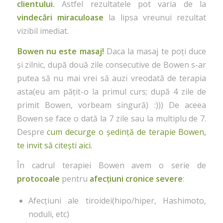
clientului.
Astfel rezultatele pot varia de la
vindecări miraculoase
la lipsa vreunui rezultat
vizibil imediat.
Bowen nu este masaj!
Daca la masaj te poți duce
și zilnic, după două zile consecutive de Bowen s-ar
putea să nu mai vrei să auzi vreodată de terapia
asta(eu am pățit-o la primul curs; după 4 zile de
primit Bowen, vorbeam singură) :))) De aceea
Bowen se face o dată la 7 zile sau la multiplu de 7.
Despre
cum decurge o ședință de terapie Bowen,
te invit să citești aici.
În cadrul terapiei Bowen avem o serie de
protocoale
pentru
afecțiuni cronice severe
:
Afecțiuni ale tiroidei(hipo/hiper, Hashimoto,
noduli, etc)