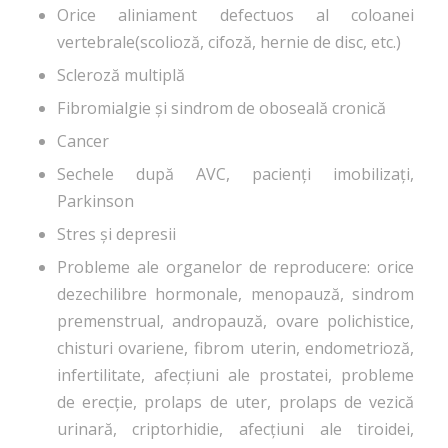
Orice aliniament defectuos al coloanei
vertebrale(scolioză, cifoză, hernie de disc, etc.)
Scleroză multiplă
Fibromialgie și sindrom de oboseală cronică
Cancer
Sechele după AVC, pacienți imobilizați,
Parkinson
Stres și depresii
Probleme ale organelor de reproducere: orice
dezechilibre hormonale, menopauză, sindrom
premenstrual, andropauză, ovare polichistice,
chisturi ovariene, fibrom uterin, endometrioză,
infertilitate, afecțiuni ale prostatei, probleme
de erecție, prolaps de uter, prolaps de vezică
urinară, criptorhidie, afecțiuni ale tiroidei,