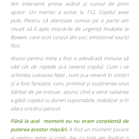
Am intervenit prima având și cursul de prim
ajutor. Un martor a sunat la 112. Copilul avea
puls. Pentru că aterizase cumva pe o parte am
reușit să îi aplic mișcările de urgență învățate la
Bowen, care scot corpul din șoc: emoțional sau/și
fizic.
Atunci pentru mine a fost o adevărată minune să
văd cât de repede și-a revenit copilul. Cum i se
schimba culoarea feței , cum și-a revenit în simțiri
și a fost fantastic cum, primind și susținerea unui
bărbat de pe trotuar, atunci cînd a venit salvarea
a găsit copilul cu dureri suportabile, stabilizat și în
afara oricărui pericol.
Până la acel moment eu nu eram conștientă de
puterea acestor mișcări.
A fost un moment șocant
și pentru mine și copii, dar cu toții am învățat o