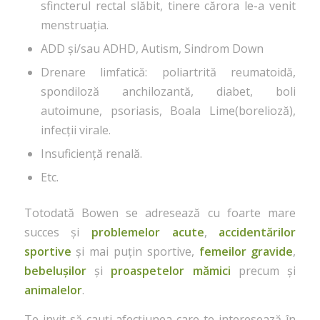
sfincterul rectal slăbit, tinere cărora le-a venit
menstruația.
ADD și/sau ADHD, Autism, Sindrom Down
Drenare limfatică: poliartrită reumatoidă,
spondiloză anchilozantă, diabet, boli
autoimune, psoriasis, Boala Lime(borelioză),
infecții virale.
Insuficiență renală.
Etc.
Totodată Bowen se adresează cu foarte mare
succes și
problemelor acute
,
accidentărilor
sportive
și mai puțin sportive,
femeilor gravide
,
bebelușilor
și
proaspetelor mămici
precum și
animalelor
.
Te invit să cauți afecțiunea care te interesează în