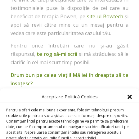
testimonialele puse la dispoziție de cei care au
beneficiat de terapia Bowen, pe
site-ul Bowtech
și
apoi să revii către mine cu un mesaj pentru a
vedea care este particularitatea cazului tău.
Pentru orice întrebări care nu și-au găsit
răspunsul,
te rog să-mi scrii
și mă străduiesc să le
clarific în cel mai scurt timp posibil.
Drum bun pe calea vieții! Mă iei în dreapta să te
însoțesc?
Acceptare Politică Cookies
/
NOVEMBER 20, 2023
BY
ADMIN
Pentru a oferi cele mai bune experiențe, folosim tehnologii precum
cookie-urile pentru a stoca și/sau accesa informații despre dispozitiv.
Consimțământul pentru aceste tehnologii ne va permite să prelucrăm
date, cum ar fi comportamentul de navigare sau identificatori unici pe
acest site. Nepreluarea consimțământului sau retragerea acestuia
poate afecta negativ anumite funcții și caracteristici.