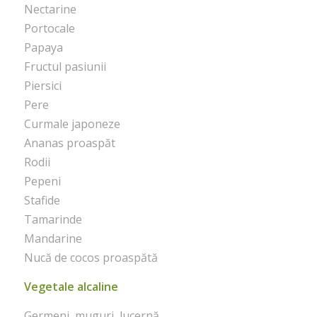
Nectarine
Portocale
Papaya
Fructul pasiunii
Piersici
Pere
Curmale japoneze
Ananas proaspăt
Rodii
Pepeni
Stafide
Tamarinde
Mandarine
Nucă de cocos proaspătă
Vegetale alcaline
Germeni, muguri, lucernă