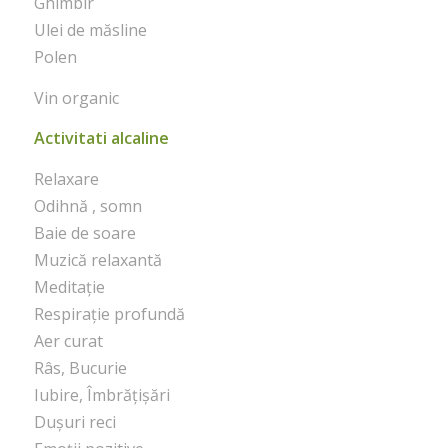
Ghimbir
Ulei de măsline
Polen
Vin organic
Activitati alcaline
Relaxare
Odihnă , somn
Baie de soare
Muzică relaxantă
Meditație
Respirație profundă
Aer curat
Râs, Bucurie
Iubire, Îmbrățișări
Dușuri reci