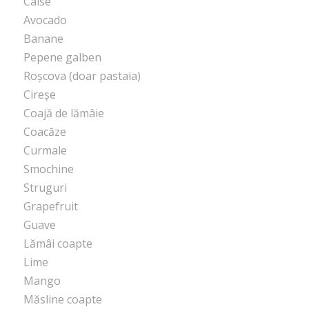
Caise
Avocado
Banane
Pepene galben
Roșcova (doar pastaia)
Cireșe
Coajă de lămâie
Coacăze
Curmale
Smochine
Struguri
Grapefruit
Guave
Lămâi coapte
Lime
Mango
Măsline coapte