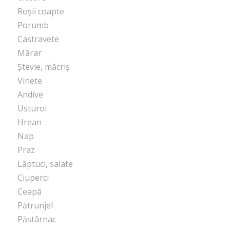
Roșii coapte
Porumb
Castravete
Mărar
Ștevie, măcriș
Vinete
Andive
Usturoi
Hrean
Nap
Praz
Lăptuci, salate
Ciuperci
Ceapă
Pătrunjel
Păstârnac