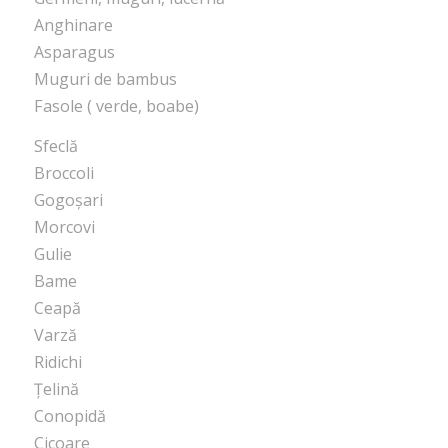
Anghinare
Asparagus
Muguri de bambus
Fasole ( verde, boabe)
Sfeclă
Broccoli
Gogoșari
Morcovi
Gulie
Bame
Ceapă
Varză
Ridichi
Țelină
Conopidă
Cicoare