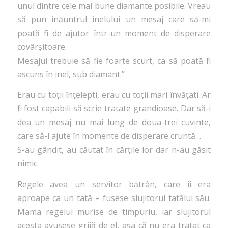
unul dintre cele mai bune diamante posibile. Vreau
să pun înăuntrul inelului un mesaj care să-mi
poată fi de ajutor într-un moment de disperare
covârșitoare.
Mesajul trebuie să fie foarte scurt, ca să poată fi
ascuns în inel, sub diamant.”
Erau cu toții înțelepti, erau cu toții mari învățati. Ar
fi fost capabili să scrie tratate grandioase. Dar să-i
dea un mesaj nu mai lung de doua-trei cuvinte,
care să-l ajute în momente de disperare cruntă…
S-au gândit, au căutat în cărțile lor dar n-au găsit
nimic.
Regele avea un servitor bătrân, care îi era
aproape ca un tată – fusese slujitorul tatălui său.
Mama regelui murise de timpuriu, iar slujitorul
acesta avusese grijă de el, așa că nu era tratat ca