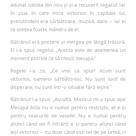
adunat oastea din nou și și-a recucerit regatul. Iar
în ziua în care intra victorios în capitala lui,
pretutindeni era sărbătoare, muzică, dans – iar el
se simțea foarte mândru de el.
Bătrânul era prezent și mergea pe lângă trăsură.
El i-a spus regelui: „Acesta este de asemenea un
moment potrivit ca să citești mesajul.”
Regele i-a zis: „Ce vrei să spui? Acum sunt
victorios, oamenii sărbătoresc. Nu sunt lovit de
disperare, nu sunt într-o situație fără ieșire.”
Bătrânul i-a spus: „Ascultă. Misticul mi-a spus așa:
Mesajul ăsta nu e numai pentru restriște, el e și
pentru ceasurile de veselie. Nu e numai pentru
atunci când vei fi înfrânt; e și pentru atunci când
ieși victorios – nu doar când ești cel de pe urmă, ci