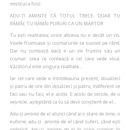
misticul a fost:
ADU-ȚI AMINTE CĂ TOTUL TRECE. DOAR TU
RĂMÂI; TU RĂMÂI PURURI CA UN MARTOR
Tu ești realitatea; orice altceva nu e decât un vis.
Visele frumoase și coșmarurile se succed pe rând.
Dar nu contează dacă e un vis frumos sau un
coșmar; ceea ce contează e cel care vede visul.
Văzătorul este singura realitate…
Iar cel care vede e întotdeauna prezent, douăzeci
și patru de ore din douăzeci și patru; indiferent ce
faci sau nu faci, el e acolo. E acolo de secole, de o
veșnicie, așteptând ca tu să devii conștient de el…
Adu-ți aminte de el atunci când ai o stare de bine, o
euforie; adu-ți aminte de el când suferi, când ești
nefericit. Adu-ți aminte de el în orice context; în