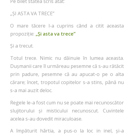
Pe bilet stătea scris atât:
„ȘI ASTA VA TRECE”
O mare tăcere l-a cuprins când a citit aceasta
propoziție:
„Și asta va trece”
Și a trecut.
Totul trece. Nimic nu dăinuie în lumea aceasta.
Dușmanii care îl urmăreau pesemne că s-au rătăcit
prin padure, pesemne că au apucat-o pe o alta
cărare; încet, tropotul copitelor s-a stins, până nu
s-a mai auzit deloc.
Regele le-a fost cum nu se poate mai recunoscător
slujitorului și misticului necunoscut. Cuvintele
acelea s-au dovedit miraculoase.
A împăturit hârtia, a pus-o la loc in inel, și-a