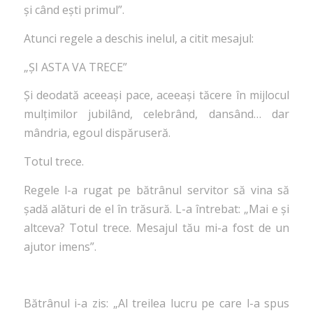
și când ești primul”.
Atunci regele a deschis inelul, a citit mesajul:
„ȘI ASTA VA TRECE”
Și deodată aceeași pace, aceeași tăcere în mijlocul
mulțimilor jubilând, celebrând, dansând… dar
mândria, egoul dispăruseră.
Totul trece.
Regele l-a rugat pe bătrânul servitor să vina să
șadă alături de el în trăsură. L-a întrebat: „Mai e și
altceva? Totul trece. Mesajul tău mi-a fost de un
ajutor imens”.
Bătrânul i-a zis: „Al treilea lucru pe care l-a spus