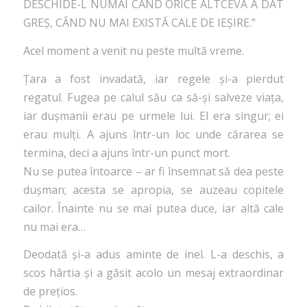
DESCHIDE-L NUMAI CÂND ORICE ALTCEVA A DAT
GREȘ, CÂND NU MAI EXISTĂ CALE DE IEȘIRE.”
Acel moment a venit nu peste multă vreme.
Țara a fost invadată, iar regele și-a pierdut
regatul. Fugea pe calul său ca să-și salveze viața,
iar dușmanii erau pe urmele lui. El era singur; ei
erau mulți. A ajuns într-un loc unde cărarea se
termina, deci a ajuns într-un punct mort.
Nu se putea întoarce – ar fi însemnat să dea peste
dușman; acesta se apropia, se auzeau copitele
cailor. Înainte nu se mai putea duce, iar altă cale
nu mai era…
Deodată și-a adus aminte de inel. L-a deschis, a
scos hârtia și a găsit acolo un mesaj extraordinar
de prețios.