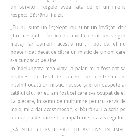
un servitor. Regele avea fața de el un imens
respect. Bătrânul i-a zis:
„Eu nu sunt un înțelept, nu sunt un învățat, dar
știu mesajul – fiindcă nu există decât un singur
mesaj. Iar oamenii aceștia nu ți-l pot da; el nu
poate fi dat decât de către un mistic; de un om care
s-a cunoscut pe sine.
În îndelungata mea viață la palat, mi-a fost dat să
întâlnesc tot felul de oameni, iar printre ei am
întâlnit odată un mistic. Fusese și el un oaspete al
tatălui tău, iar eu am fost cel care s-a ocupat de el.
La plecare, în semn de mulțumire pentru serviciile
mele, mi-a dat acest mesaj”, și bătrânul i-a scris pe
o bucățică de hârtie. L-a împăturit și i-a zis regelui:
„SĂ NU-L CITEȘTI, SĂ-L ȚII ASCUNS ÎN INEL.