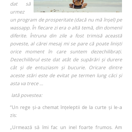
dat să
urmez
un program de prosperitate (dacă nu mă înșel) pe
wassapp. În fiecare zi era o altă temă, din domenii
diferite. Întruna din zile a fost trimisă această
poveste, al cărei mesaj mi se pare că poate liniști
orice moment în care suntem dezechilibrați.
Dezechilibrul este dat atât de supărări și durere
cât și de entuziasm și bucurie. Oricare dintre
aceste stări este de evitat pe termen lung căci și
asta va trece …
Iată povestea:
“Un rege și-a chemat înțeleptii de la curte și le-a
zis:
„Urmează să îmi fac un inel foarte frumos. Am