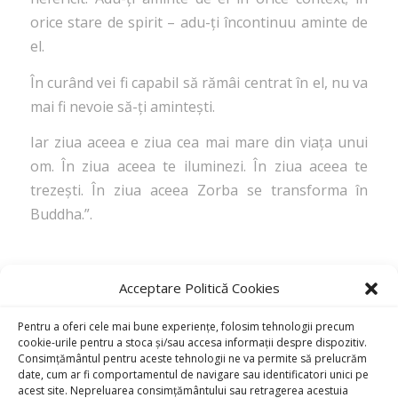
orice stare de spirit – adu-ți încontinuu aminte de
el.
În curând vei fi capabil să rămâi centrat în el, nu va
mai fi nevoie să-ți amintești.
Iar ziua aceea e ziua cea mai mare din viața unui
om. În ziua aceea te iluminezi. În ziua aceea te
trezești. În ziua aceea Zorba se transforma în
Buddha.”.
Acceptare Politică Cookies
/
OCTOBER 10, 2023
BY
ADMIN
Pentru a oferi cele mai bune experiențe, folosim tehnologii precum
cookie-urile pentru a stoca și/sau accesa informații despre dispozitiv.
Consimțământul pentru aceste tehnologii ne va permite să prelucrăm
date, cum ar fi comportamentul de navigare sau identificatori unici pe
acest site. Nepreluarea consimțământului sau retragerea acestuia