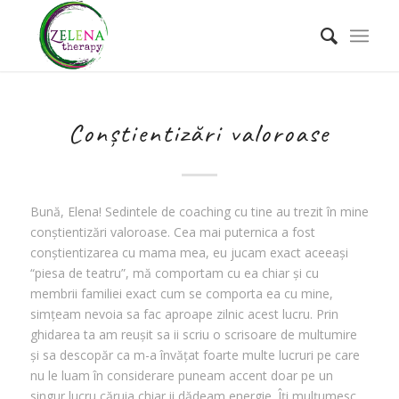
Conștientizări valoroase
Bună, Elena! Sedintele de coaching cu tine au trezit în mine
conștientizări valoroase. Cea mai puternica a fost
conștientizarea cu mama mea, eu jucam exact aceeași
“piesa de teatru”, mă comportam cu ea chiar și cu
membrii familiei exact cum se comporta ea cu mine,
simțeam nevoia sa fac aproape zilnic acest lucru. Prin
ghidarea ta am reușit sa ii scriu o scrisoare de multumire
și sa descopăr ca m-a învățat foarte multe lucruri pe care
nu le luam în considerare puneam accent doar pe un
singur lucru căruia chiar ii dădeam energie. Îți mulțumesc