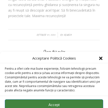
cu recunoștință pentru ghidarea și susținerea ta singura nu
aș fi reușit să descopăr acel tipar. Să fii binecuvântată în
proiectele tale. Maxima recunoștință!
/
OCTOBER 31, 2023
BY
ADMIN
Share this entry
Acceptare Politică Cookies
Pentru a oferi cele mai bune experiențe, folosim tehnologii precum
cookie-urile pentru a stoca și/sau accesa informații despre dispozitiv.
Consimțământul pentru aceste tehnologii ne va permite să prelucrăm
date, cum ar fi comportamentul de navigare sau identificatori unici pe
acest site. Nepreluarea consimțământului sau retragerea acestuia
poate afecta negativ anumite funcții și caracteristici.
Accept