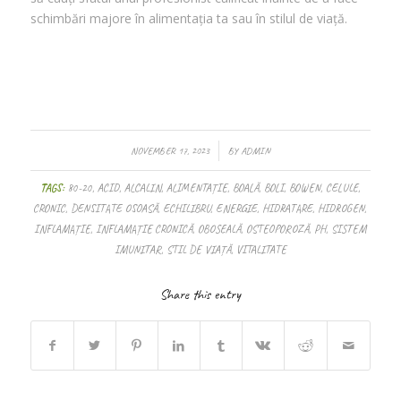
schimbări majore în alimentația ta sau în stilul de viață.
/
NOVEMBER 17, 2023
BY
ADMIN
TAGS:
80-20
,
ACID
,
ALCALIN
,
ALIMENTAȚIE
,
BOALĂ
,
BOLI
,
BOWEN
,
CELULE
,
CRONIC
,
DENSITATE OSOASĂ
,
ECHILIBRU
,
ENERGIE
,
HIDRATARE
,
HIDROGEN
,
INFLAMAȚIE
,
INFLAMAȚIE CRONICĂ
,
OBOSEALĂ
,
OSTEOPOROZĂ
,
PH
,
SISTEM
IMUNITAR
,
STIL DE VIAȚĂ
,
VITALITATE
Share this entry