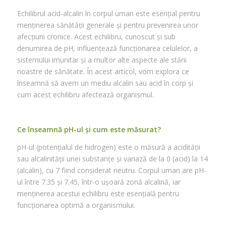
Echilibrul acid-alcalin în corpul uman este esențial pentru
menținerea sănătății generale și pentru prevenirea unor
afecțiuni cronice. Acest echilibru, cunoscut și sub
denumirea de pH, influențează funcționarea celulelor, a
sistemului imunitar și a multor alte aspecte ale stării
noastre de sănătate. În acest articol, vom explora ce
înseamnă să avem un mediu alcalin sau acid în corp și
cum acest echilibru afectează organismul.
Ce înseamnă pH-ul și cum este măsurat?
pH-ul (potențialul de hidrogen) este o măsură a acidității
sau alcalinității unei substanțe și variază de la 0 (acid) la 14
(alcalin), cu 7 fiind considerat neutru. Corpul uman are pH-
ul între 7.35 și 7.45, într-o ușoară zonă alcalină, iar
menținerea acestui echilibru este esențială pentru
funcționarea optimă a organismului.