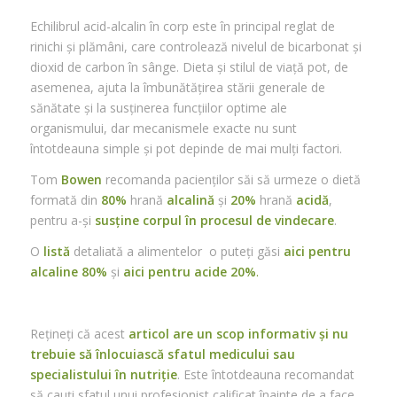
Echilibrul acid-alcalin în corp este în principal reglat de
rinichi și plămâni, care controlează nivelul de bicarbonat și
dioxid de carbon în sânge. Dieta și stilul de viață pot, de
asemenea, ajuta la îmbunătățirea stării generale de
sănătate și la susținerea funcțiilor optime ale
organismului, dar mecanismele exacte nu sunt
întotdeauna simple și pot depinde de mai mulți factori.
Tom
Bowen
recomanda pacienților săi să urmeze o dietă
formată din
80%
hrană
alcalină
și
20%
hrană
acidă
,
pentru a-și
susține corpul în procesul de vindecare
.
O
listă
detaliată a alimentelor o puteți găsi
aici pentru
alcaline
80%
și
aici pentru acide 20%
.
Rețineți că acest
articol are un scop informativ și nu
trebuie să înlocuiască sfatul medicului sau
specialistului în nutriție
. Este întotdeauna recomandat
să cauți sfatul unui profesionist calificat înainte de a face