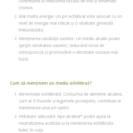
contribuind la reducerea riscului de boli și inflamații
cronice.
Mai multă energie: Un pH echilibrat este asociat cu un
nivel de energie mai ridicat și o vitalitate generală
îmbunătățită.
Menținerea sănătății oaselor: Un mediu alcalin poate
sprijini sănătatea oaselor, reducând riscul de
osteoporoză și promovând o densitate osoasă mai
bună.
Cum să menținem un mediu echilibrat?
Alimentație echilibrată: Consumul de alimente alcaline,
cum ar fi fructele și legumele proaspete, contribuie la
menținerea unui pH optim.
Hidratare adecvată: Apa alcalină* poate ajuta la
neutralizarea acidității și la menținerea echilibrului
hidric în corp.