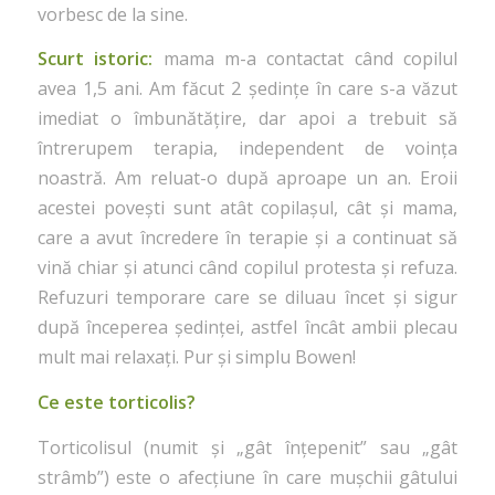
vorbesc de la sine.
Scurt istoric:
mama m-a contactat când copilul
avea 1,5 ani. Am făcut 2 ședințe în care s-a văzut
imediat o îmbunătățire, dar apoi a trebuit să
întrerupem terapia, independent de voința
noastră. Am reluat-o după aproape un an. Eroii
acestei povești sunt atât copilașul, cât și mama,
care a avut încredere în terapie și a continuat să
vină chiar și atunci când copilul protesta și refuza.
Refuzuri temporare care se diluau încet și sigur
după începerea ședinței, astfel încât ambii plecau
mult mai relaxați. Pur și simplu Bowen!
Ce este torticolis?
Torticolisul (numit și „gât înțepenit” sau „gât
strâmb”) este o afecțiune în care mușchii gâtului