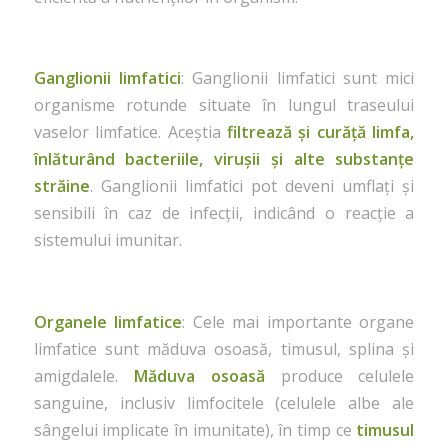
Ganglionii limfatici
: Ganglionii limfatici sunt mici
organisme rotunde situate în lungul traseului
vaselor limfatice. Aceștia
filtrează și curăță limfa,
înlăturând bacteriile, virușii și alte substanțe
străine
. Ganglionii limfatici pot deveni umflați și
sensibili în caz de infecții, indicând o reacție a
sistemului imunitar.
Organele limfatice
: Cele mai importante organe
limfatice sunt măduva osoasă, timusul, splina și
amigdalele.
Măduva osoasă
produce celulele
sanguine, inclusiv limfocitele (celulele albe ale
sângelui implicate în imunitate), în timp ce
timusul