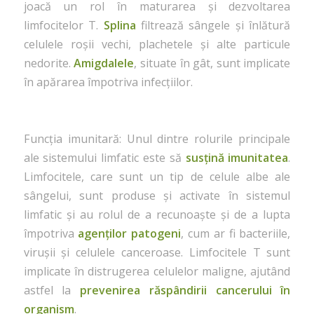
joacă un rol în maturarea și dezvoltarea
limfocitelor T.
Splina
filtrează sângele și înlătură
celulele roșii vechi, plachetele și alte particule
nedorite.
Amigdalele
, situate în gât, sunt implicate
în apărarea împotriva infecțiilor.
Funcția imunitară: Unul dintre rolurile principale
ale sistemului limfatic este să
susțină imunitatea
.
Limfocitele, care sunt un tip de celule albe ale
sângelui, sunt produse și activate în sistemul
limfatic și au rolul de a recunoaște și de a lupta
împotriva
agenților patogeni
, cum ar fi bacteriile,
virușii și celulele canceroase. Limfocitele T sunt
implicate în distrugerea celulelor maligne, ajutând
astfel la
prevenirea răspândirii cancerului în
organism
.