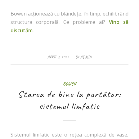
Bowen acționează cu blândețe, în timp, echilibrând
structura corporală. Ce probleme ai?
Vino să
discutăm.
/
APRIL 7, 2025
BY
ADMIN
BOWEN
Starea de bine la purtător:
sistemul limfatic
Sistemul limfatic este o rețea complexă de vase,