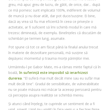
greu, mă apuc greu de lucru, de gătit, de orice, dar… după
ce mă pornesc sunt implicată 100%, indiferent de volumul
de muncă și nu doar atât, dar pot duce/susține. Ei bine,
dacă aș vrea să fiu mai eficientă în ceea ce privește o
activitate, ar fi suficient să îmi schimb modul în care mă
trezesc dimineață, de exemplu. Bineînțeles că discutăm de
schimbări pe termen lung, asumate.
Pot spune că tot ce am făcut până la finalul anului trecut
în materie de dezvoltare personală, mă susține să
depășesc momentul și trauma morții părinților mei.
Urmărindu-l pe Gabor Mate, mi-a rămas minte faptul că în
boală,
în suferință este imposibil să ierarhizezi
durerea
. “El suferă mai mult decât mine sau eu sufăr mai
mult decât tine”. Gradul de sensibilitate, de vulnerabilitate
nu se poate măsura nici măcar la aceeași persoană pentru
că percepția asupra realității se schimbă mereu.
Și atunci când înțelegi, te cuprinde un sentiment de a fi
umil, smerit. Umil (nu umilit) în fața vieții și a fiecărei ființe