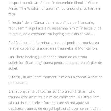
despre traumă. Urmărisem în decembrie filmul lui Gabor
Mate, “The Wisdom of trauma”, cu creionul și cu hârtia în
fața.
În lecția 1 de la “Cursul de miracole”, de pe 1 ianuarie,
reținusem “Trupul acela nu înseamnă nimic”. În lecția 3, de
miercuri, deja exersam “Nu înțeleg nimic din ce văd…”.
Pe 12 decembrie terminasem cursul pentru armonizarea
relației cu părinții și abordarea traumelor al Monicăi Ion.
Din Theta healing și Prananadi știam de călătoria
sufletelor. Știam rugăciunea pentru recuperarea părților de
suflet.
Și totuși, în acel prim moment, nimic nu a contat. A fost ca
un tsunami.
Eram conștientă că tocmai sufăr o traumă. Știam că o
traumă este alcătuită din micro-momente. Mă străduiam
să caut în cap acele informații care să mă ajute să
depășesc trauma, de dragul faptului că doar ce simt că mi-