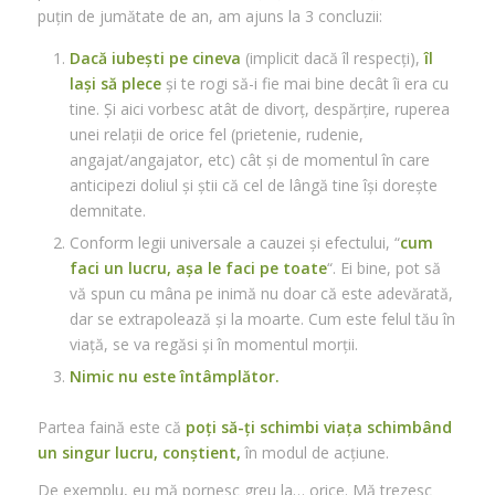
puțin de jumătate de an, am ajuns la 3 concluzii:
Dacă iubești pe cineva
(implicit dacă îl respecți),
îl
lași să plece
și te rogi să-i fie mai bine decât îi era cu
tine. Și aici vorbesc atât de divorț, despărțire, ruperea
unei relații de orice fel (prietenie, rudenie,
angajat/angajator, etc) cât și de momentul în care
anticipezi doliul și știi că cel de lângă tine își dorește
demnitate.
Conform legii universale a cauzei și efectului, “
cum
faci un lucru, așa le faci pe toate
“. Ei bine, pot să
vă spun cu mâna pe inimă nu doar că este adevărată,
dar se extrapolează și la moarte. Cum este felul tău în
viață, se va regăsi și în momentul morții.
Nimic nu este întâmplător.
Partea faină este că
poți să-ți schimbi viața
schimbând
un singur lucru, conștient,
în modul de acțiune.
De exemplu, eu mă pornesc greu la… orice. Mă trezesc