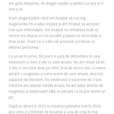
am găsit misiunea, de dragul copiilor și pentru că așa ar fi
vrut și ei.
Eram singură până când am început să mă rog.
Rugăciunea mi-a adus liniștea și am început să accesez
mai ușor informațiile. Am început să verbalizez mult cu
oricine era dispus să mă asculte și putea să ducă chiar și
doar puțin. Eram ca o oală sub presiune și trebuia să
eliberez presiunea.
Cu un an în urmă, făcusem o cură de detoxifiere în care
avusesem și vreo 2 zile cu sare amară. Nu am reușit să țin
2 zile, ci am băut doar pe sfert, însă de atunci știu că sarea
amară = magneziu și cana aceea de sare amară, deși mă
zapăcise de intestine, îmi vindecase o insomnie de 3 luni.
Când mi-am adunat mințile acasă, mi-am adus aminte de
magneziu și seara luam câte un pliculeț ca să pot dormi un
pic.
După un divorț în 2023 și moartea părinților mei în 2024,
plus vreo 2 schimbări de locuință și una de oraș în mai