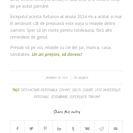
de pe acest pământ.
Începutul acesta furtunos al anului 2024 mi-a arătat și mai
în amănunt cât de prețioasă este viața și relațiile dintre
oameni. Sper să țin minte pentru totdeauna, fără alte
remindere de genul.
Prețuiți-vă pe voi, relațiile cu cei din jur, munca, casa,
sănătatea.
Un an prețios, vă doresc!
/
JANUARY 28, 2024
BY
ADMIN
TAGS:
DEZVOLTARE PERSONALA
,
DIVORȚ
,
DOLIU
,
IUBIRE
,
LEGI UNIVERSALE
,
PERSONAL
,
SCHIMBARE
,
SUFERINȚĂ
,
TRAUMĂ
Share this entry