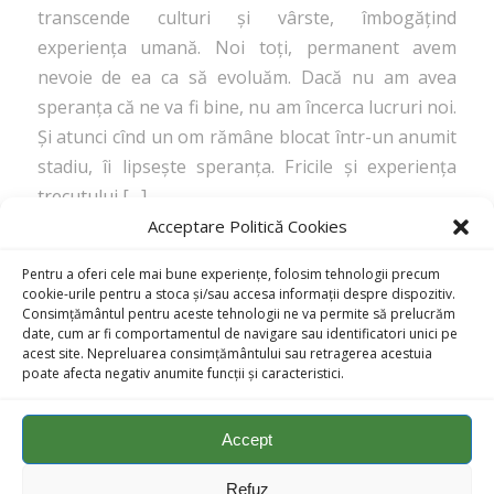
transcende culturi și vârste, îmbogățind
experiența umană. Noi toți, permanent avem
nevoie de ea ca să evoluăm. Dacă nu am avea
speranța că ne va fi bine, nu am încerca lucruri noi.
Și atunci cînd un om rămâne blocat într-un anumit
stadiu, îi lipsește speranța. Fricile și experiența
trecutului […]
Acceptare Politică Cookies
/
November 14, 2023
by
admin
Pentru a oferi cele mai bune experiențe, folosim tehnologii precum
cookie-urile pentru a stoca și/sau accesa informații despre dispozitiv.
Consimțământul pentru aceste tehnologii ne va permite să prelucrăm
1
2
3
Page 2 of 3
date, cum ar fi comportamentul de navigare sau identificatori unici pe
acest site. Nepreluarea consimțământului sau retragerea acestuia
poate afecta negativ anumite funcții și caracteristici.
Accept
Refuz
© Copyright - Terapie Bowen & Dezvoltare Personală ||
Politică