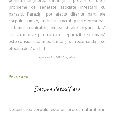
pentru menținerea sănătății și prevenirea unor
probleme de sănătate asociate infestării cu
paraziți. Paraziții pot afecta diferite părți ale
corpului uman, inclusiv tractul gastrointestinal,
sistemul respirator, pielea și alte organe. Iată
câteva motive pentru care deparazitarea umană
este considerată importantă și se recomandă a se
efectua de 2 ori […]
/
November 28, 2023
by
admin
Bowen
,
Resurse
Despre detoxifiere
Detoxifierea corpului este un proces natural prin