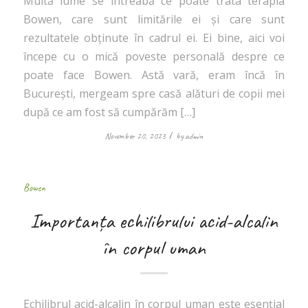
Multă lume se întreabă ce poate trata terapia
Bowen, care sunt limitările ei și care sunt
rezultatele obținute în cadrul ei. Ei bine, aici voi
începe cu o mică poveste personală despre ce
poate face Bowen. Astă vară, eram încă în
București, mergeam spre casă alături de copii mei
după ce am fost să cumpărăm […]
/
November 20, 2023
by
admin
Bowen
Importanța echilibrului acid-alcalin
în corpul uman
Echilibrul acid-alcalin în corpul uman este esențial