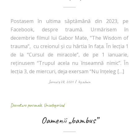
Postasem în ultima săptămână din 2023, pe
Facebook, despre traumă. Urmărisem în
decembrie filmul lui Gabor Mate, “The Wisdom of
trauma”, cu creionul și cu hârtia în fața. În lecția 1
de la “Cursul de miracole”, de pe 1 ianuarie,
reținusem “Trupul acela nu înseamnă nimic”. În
lecția 3, de miercuri, deja exersam “Nu înțeleg […]
/
January 28, 2024
by
admin
Dezvoltare personală
,
Uncategorized
Oamenii „bambus”