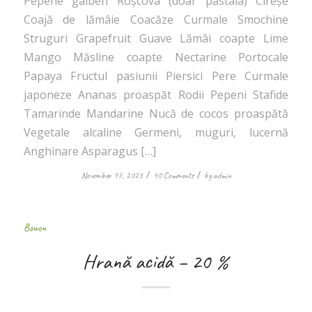
Pepene galben Roșcova (doar pastaia) Cireșe
Coajă de lămâie Coacăze Curmale Smochine
Struguri Grapefruit Guave Lămâi coapte Lime
Mango Măsline coapte Nectarine Portocale
Papaya Fructul pasiunii Piersici Pere Curmale
japoneze Ananas proaspăt Rodii Pepeni Stafide
Tamarinde Mandarine Nucă de cocos proaspătă
Vegetale alcaline Germeni, muguri, lucernă
Anghinare Asparagus […]
/
/
November 17, 2023
40 Comments
by
admin
Bowen
Hrană acidă – 20 %