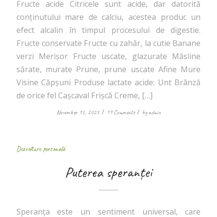
Fructe acide Citricele sunt acide, dar datorită
conținutului mare de calciu, acestea produc un
efect alcalin în timpul procesului de digestie.
Fructe conservate Fructe cu zahăr, la cutie Banane
verzi Merișor Fructe uscate, glazurate Măsline
sărate, murate Prune, prune uscate Afine Mure
Visine Căpșuni Produse lactate acide: Unt Brânză
de orice fel Cașcaval Frișcă Creme, […]
/
/
November 15, 2023
19 Comments
by
admin
Dezvoltare personală
Puterea speranței
Speranța este un sentiment universal, care